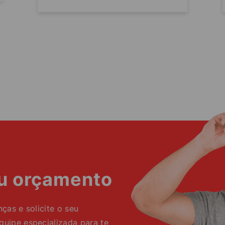
eu orçamento
as e solicite o seu
ipe especializada para te