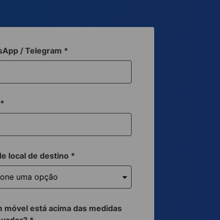
sApp / Telegram
*
a
*
de local de destino
*
 móvel está acima das medidas