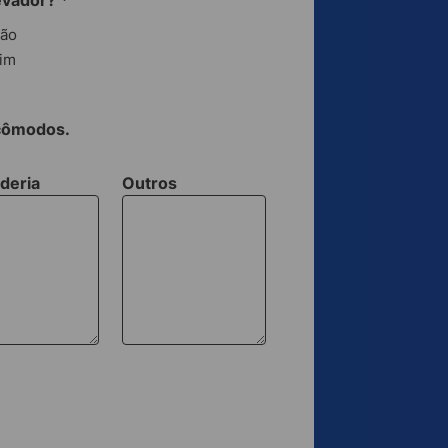
evador?
*
ão
im
 cômodos.
deria
Outros