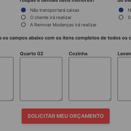
roupas e demais itens menores?
*
do el
Não transportará caixas
N
O cliente irá realizar
S
A Renovar Mudanças irá realizar
 os campos abaixo com os ítens completos de todos os
Quarto 02
Cozinha
Lavan
SOLICITAR MEU ORÇAMENTO