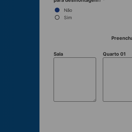
para desmontagem?
*
Não
Sim
Preencha
Sala
Quarto 01