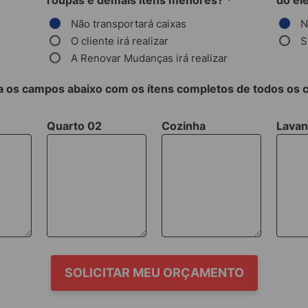
roupas e demais itens menores?
*
do el
Não transportará caixas
N
O cliente irá realizar
S
A Renovar Mudanças irá realizar
 os campos abaixo com os ítens completos de todos os
Quarto 02
Cozinha
Lavan
SOLICITAR MEU ORÇAMENTO