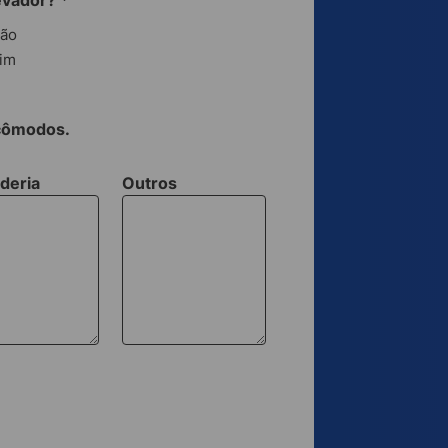
evador?
*
ão
im
 cômodos.
deria
Outros