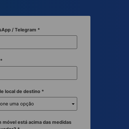
sApp / Telegram
*
a
*
de local de destino
*
 móvel está acima das medidas