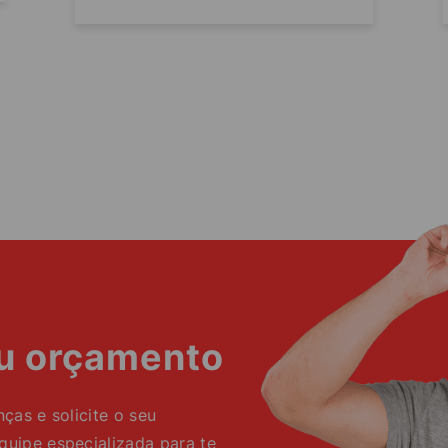
eu orçamento
as e solicite o seu
ipe especializada para te