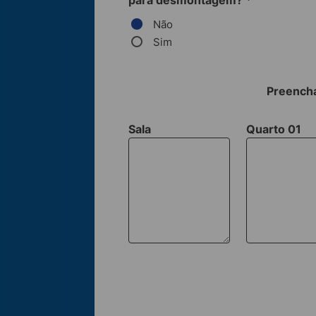
para desmontagem?
*
Não
Sim
Preencha
Sala
Quarto 01