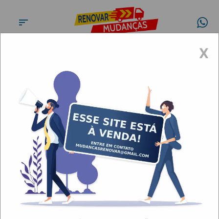
X
Conheça a
Renovar
Mudanças