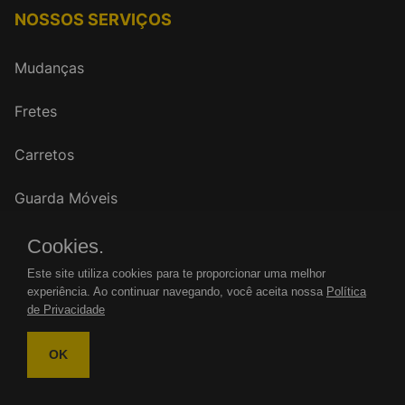
NOSSOS SERVIÇOS
Mudanças
Fretes
Carretos
Guarda Móveis
Cookies.
FALE CONOSCO
Este site utiliza cookies para te proporcionar uma melhor
experiência. Ao continuar navegando, você aceita nossa
Política
WhatsApp: (11)
de Privacidade
Tel.: (11)
OK
mudancasrenovar@gmail.com