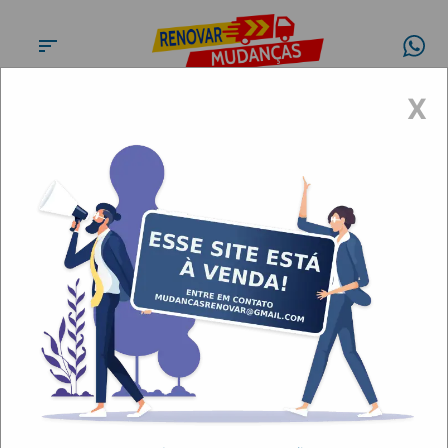
X
Conheça a
Renovar
Mudanças