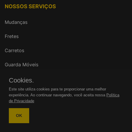
NOSSOS SERVIÇOS
Mudanças
Fretes
Carretos
Guarda Móveis
Cookies.
FALE CONOSCO
Este site utiliza cookies para te proporcionar uma melhor
experiência. Ao continuar navegando, você aceita nossa
Política
WhatsApp: (11)
de Privacidade
Tel.: (11)
OK
mudancasrenovar@gmail.com