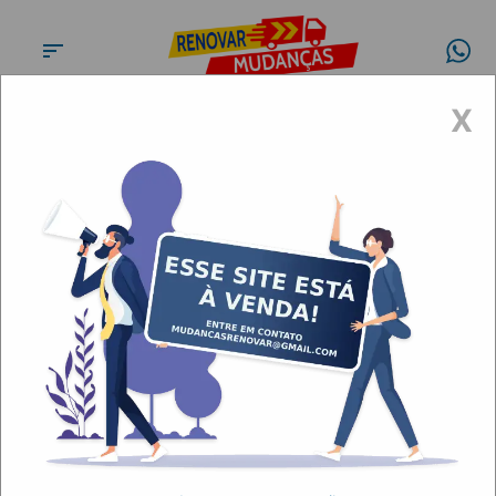
X
Mudanças e fretes na
Pompeia