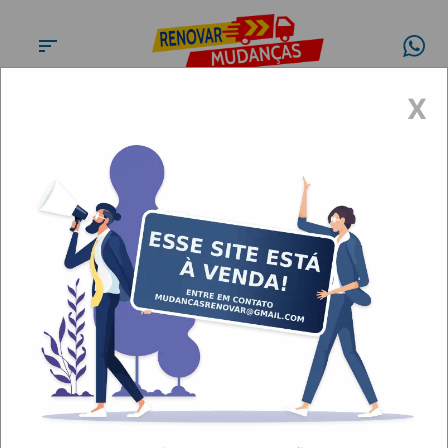
X
Conheça a
Renovar
Mudanças