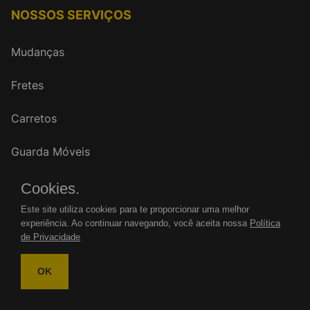
NOSSOS SERVIÇOS
Mudanças
Fretes
Carretos
Guarda Móveis
Cookies.
FALE CONOSCO
Este site utiliza cookies para te proporcionar uma melhor
experiência. Ao continuar navegando, você aceita nossa
Política
WhatsApp: (11)
de Privacidade
Tel.: (11)
OK
mudancasrenovar@gmail.com