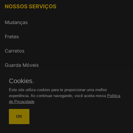
NOSSOS SERVIÇOS
Mudanças
Fretes
Carretos
Guarda Móveis
Cookies.
FALE CONOSCO
Este site utiliza cookies para te proporcionar uma melhor
experiência. Ao continuar navegando, você aceita nossa
Política
WhatsApp: (11)
de Privacidade
Tel.: (11)
OK
mudancasrenovar@gmail.com