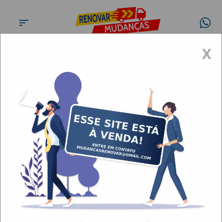
X
Conheça a
Renovar
Mudanças