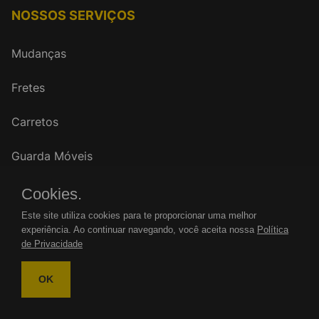
NOSSOS SERVIÇOS
Mudanças
Fretes
Carretos
Guarda Móveis
Cookies.
FALE CONOSCO
Este site utiliza cookies para te proporcionar uma melhor
experiência. Ao continuar navegando, você aceita nossa
Política
WhatsApp: (11)
de Privacidade
Tel.: (11)
OK
mudancasrenovar@gmail.com