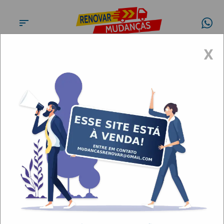
X
Conheça a
Renovar
Mudanças