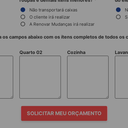
roupas e demais itens menores?
*
do el
Não transportará caixas
N
O cliente irá realizar
S
A Renovar Mudanças irá realizar
 os campos abaixo com os ítens completos de todos os
Quarto 02
Cozinha
Lavan
SOLICITAR MEU ORÇAMENTO