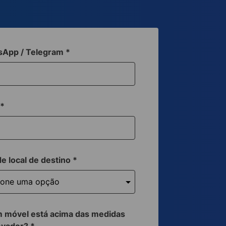
sApp / Telegram
*
a
*
de local de destino
*
 móvel está acima das medidas