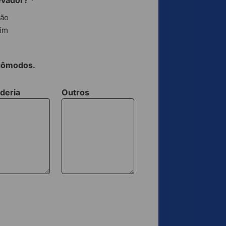
evador?
*
ão
im
 cômodos.
deria
Outros