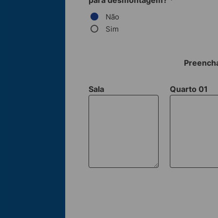
para desmontagem?
*
Não
Sim
Preencha
Sala
Quarto 01