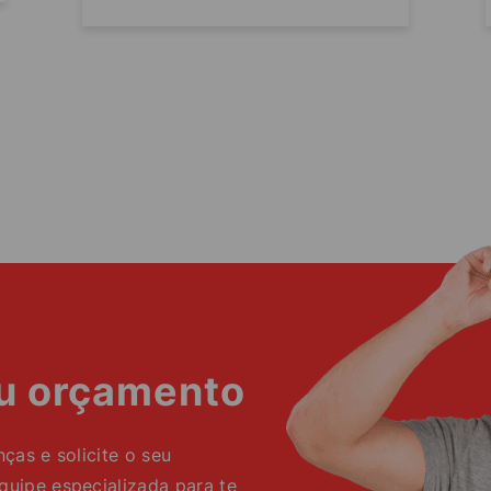
eu orçamento
as e solicite o seu
ipe especializada para te