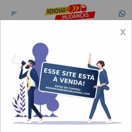
X
Conheça a
Renovar
Mudanças