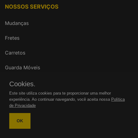
NOSSOS SERVIÇOS
Mudanças
Fretes
Carretos
Guarda Móveis
Cookies.
FALE CONOSCO
Este site utiliza cookies para te proporcionar uma melhor
experiência. Ao continuar navegando, você aceita nossa
Política
WhatsApp: (11)
de Privacidade
Tel.: (11)
OK
mudancasrenovar@gmail.com