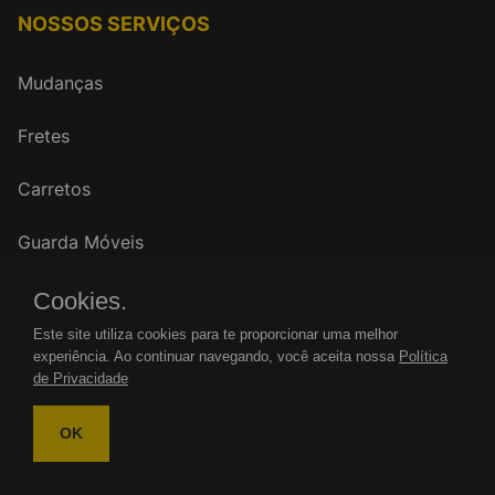
NOSSOS SERVIÇOS
Mudanças
Fretes
Carretos
Guarda Móveis
Cookies.
FALE CONOSCO
Este site utiliza cookies para te proporcionar uma melhor
experiência. Ao continuar navegando, você aceita nossa
Política
WhatsApp: (11)
de Privacidade
Tel.: (11)
OK
mudancasrenovar@gmail.com