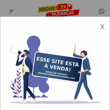
X
Conheça a
Renovar
Mudanças