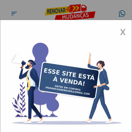
X
Fretes e mudanças Santa
Cecília