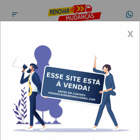
X
Conheça a
Renovar
Mudanças