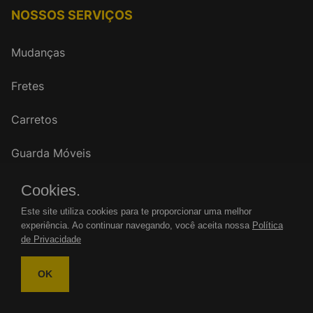
NOSSOS SERVIÇOS
Mudanças
Fretes
Carretos
Guarda Móveis
Cookies.
FALE CONOSCO
Este site utiliza cookies para te proporcionar uma melhor
experiência. Ao continuar navegando, você aceita nossa
Política
WhatsApp: (11)
de Privacidade
Tel.: (11)
OK
mudancasrenovar@gmail.com