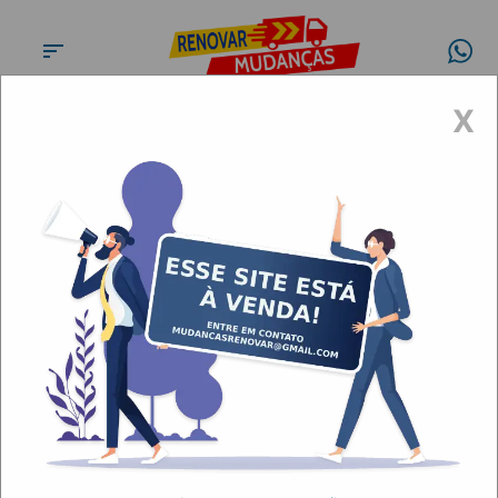
X
Conheça a
Renovar
Mudanças