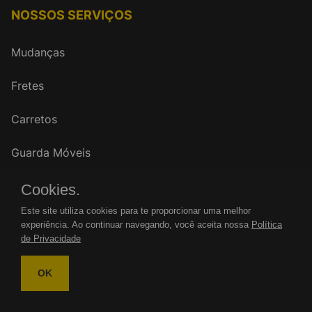
NOSSOS SERVIÇOS
Mudanças
Fretes
Carretos
Guarda Móveis
Cookies.
FALE CONOSCO
Este site utiliza cookies para te proporcionar uma melhor
experiência. Ao continuar navegando, você aceita nossa
Política
WhatsApp: (11)
de Privacidade
Tel.: (11)
OK
mudancasrenovar@gmail.com