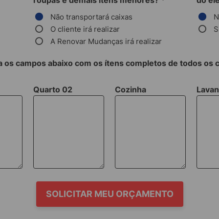
roupas e demais itens menores?
*
do el
Não transportará caixas
N
O cliente irá realizar
S
A Renovar Mudanças irá realizar
 os campos abaixo com os ítens completos de todos os
Quarto 02
Cozinha
Lavan
SOLICITAR MEU ORÇAMENTO