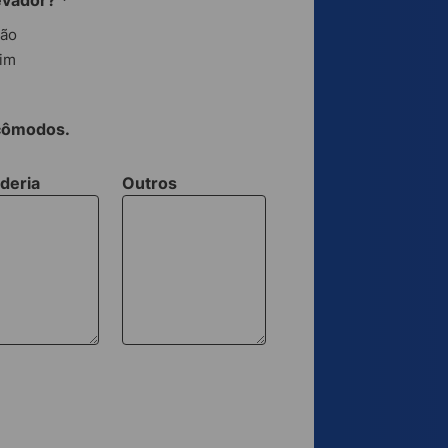
evador?
*
ão
im
 cômodos.
deria
Outros