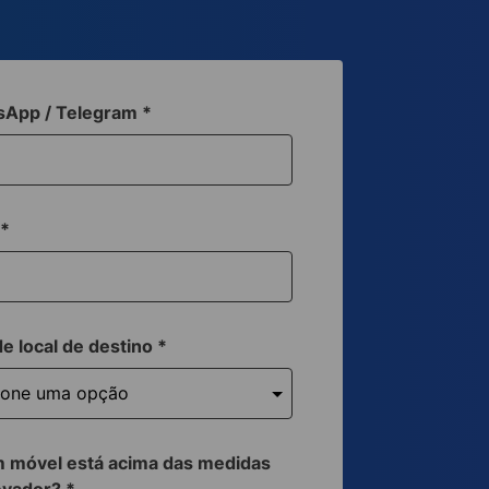
sApp / Telegram
*
a
*
de local de destino
*
 móvel está acima das medidas