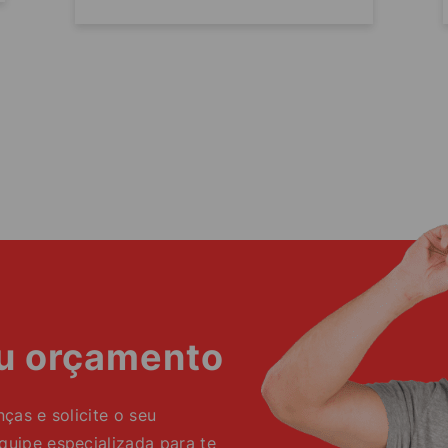
eu orçamento
as e solicite o seu
ipe especializada para te