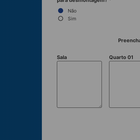
para desmontagem?
*
Não
Sim
Preencha
Sala
Quarto 01