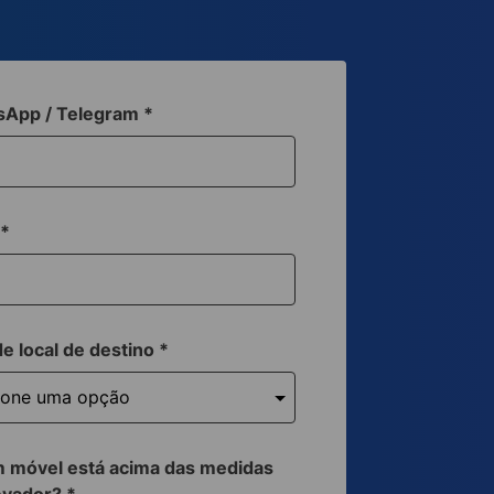
sApp / Telegram
*
a
*
de local de destino
*
 móvel está acima das medidas