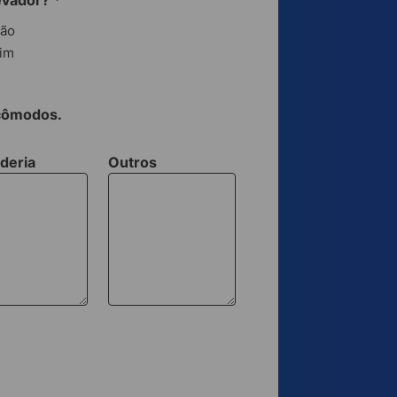
evador?
*
ão
im
 cômodos.
deria
Outros