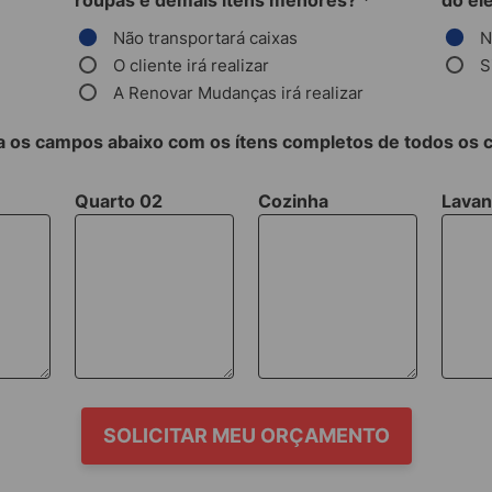
roupas e demais itens menores?
*
do el
Não transportará caixas
N
O cliente irá realizar
S
A Renovar Mudanças irá realizar
 os campos abaixo com os ítens completos de todos os
Quarto 02
Cozinha
Lavan
SOLICITAR MEU ORÇAMENTO