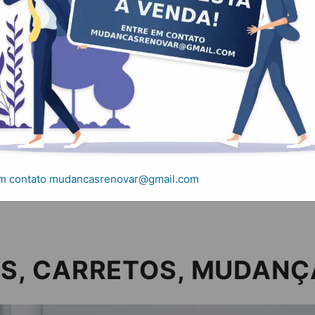
ES, CARRETOS, M
SPORTES, CARRETOS, MUDANÇAS ITANHAÉM
em contato mudancasrenovar@gmail.com
S, CARRETOS, MUDANÇ