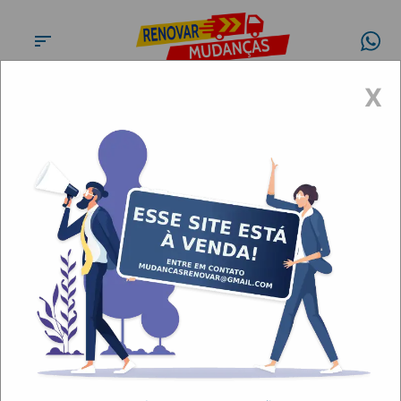
X
Conheça a
Renovar
Mudanças