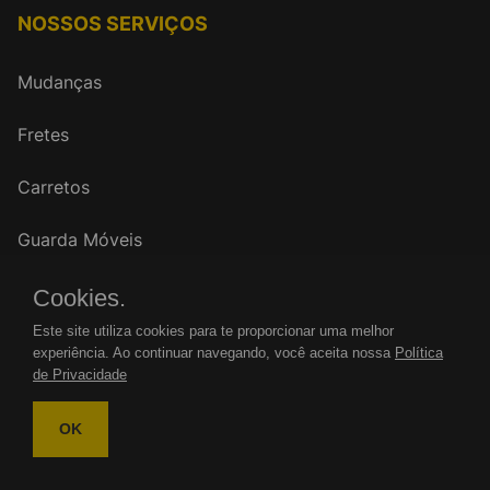
NOSSOS SERVIÇOS
Mudanças
Fretes
Carretos
Guarda Móveis
Cookies.
FALE CONOSCO
Este site utiliza cookies para te proporcionar uma melhor
experiência. Ao continuar navegando, você aceita nossa
Política
WhatsApp: (11)
de Privacidade
Tel.: (11)
OK
mudancasrenovar@gmail.com