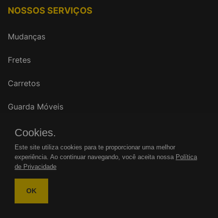
NOSSOS SERVIÇOS
Mudanças
Fretes
Carretos
Guarda Móveis
Cookies.
FALE CONOSCO
Este site utiliza cookies para te proporcionar uma melhor
experiência. Ao continuar navegando, você aceita nossa
Política
WhatsApp: (11)
de Privacidade
Tel.: (11)
OK
mudancasrenovar@gmail.com