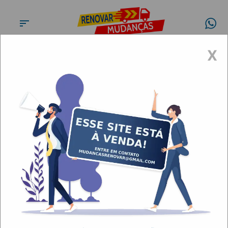
X
Conheça a
Renovar
Mudanças