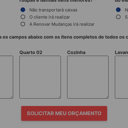
roupas e demais itens menores?
*
do el
Não transportará caixas
N
O cliente irá realizar
S
A Renovar Mudanças irá realizar
 os campos abaixo com os ítens completos de todos os
Quarto 02
Cozinha
Lavan
SOLICITAR MEU ORÇAMENTO