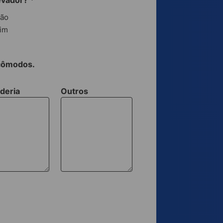
evador?
*
ão
im
 cômodos.
deria
Outros