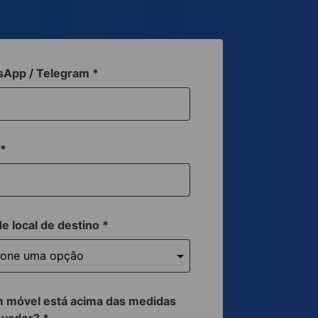
sApp / Telegram
*
a
*
de local de destino
*
 móvel está acima das medidas