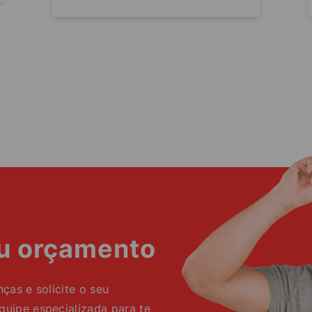
eu orçamento
as e solicite o seu
ipe especializada para te