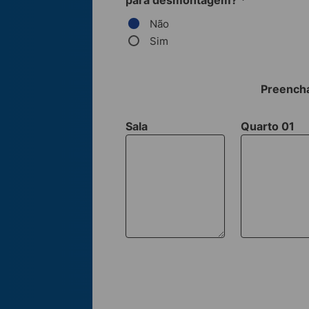
para desmontagem?
*
Não
Sim
Preencha
Sala
Quarto 01