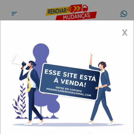
X
Fretes e mudanças Santana
do Parnaíba