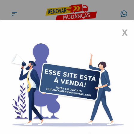
X
Fretes e Transportes Vila
Santa Catarina