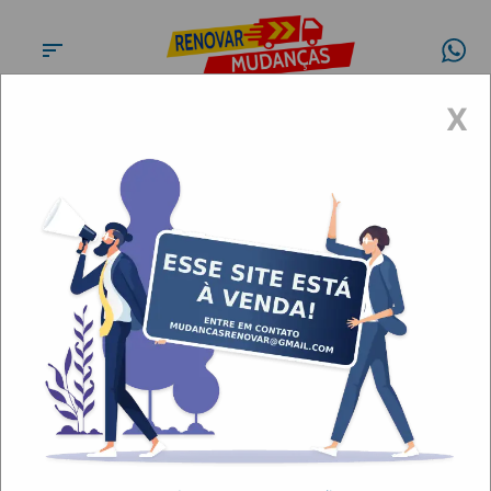
X
Transportes, carretos e
mudanças Bela Vista