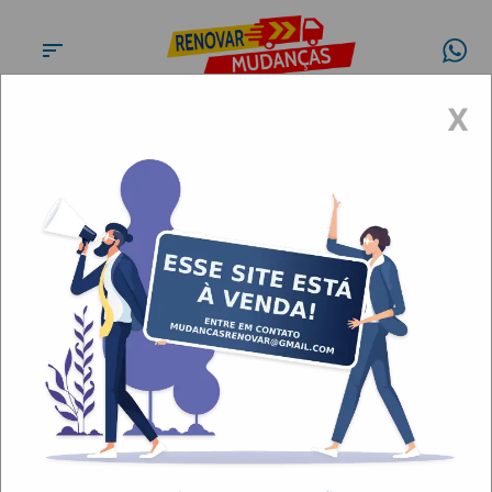
X
Carretos e transportes Vila
Prudente
Artigos
Carretos e